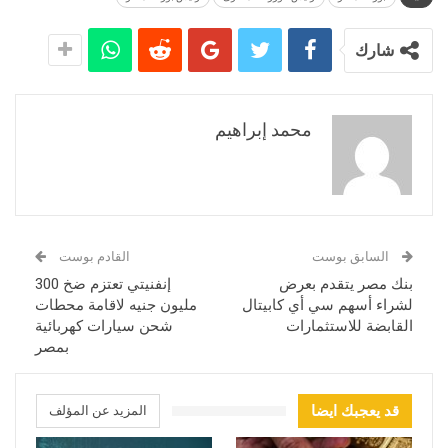
شارك
محمد إبراهيم
السابق بوست
القادم بوست
بنك مصر يتقدم بعرض
إنفنيتي تعتزم ضخ 300
لشراء أسهم سي أي كابيتال
مليون جنيه لاقامة محطات
القابضة للاستثمارات
شحن سيارات كهربائية
بمصر
قد يعجبك ايضا
المزيد عن المؤلف