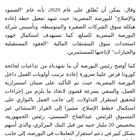
وقال: يمكن أن نُطلق على عام 2020، بأنه عام “الصمود
والإصلاح” للبورصة المصرية؛ حيث شهد تفعيل خطة إعادة
هيكلة سوق الشركات الصغيرة والمتوسطة، وتأسيس شركة
البورصة المصرية للسلع، كما نستهدف استكمال جهود
استحداث سوق المشتقات المالية “العقود المستقبلية
والخيارات” لإتاحتها للمستثمرين.
كما أوضح رئيس البورصة أن ما شهدناه من تداعيات لجائحة
كورونا فرض علينا ضرورة إعادة ترتيب أولويات العمل داخل
البورصة المصرية، حيث تم التأكيد على ضمان استمرارية
العمل، والسعي بسرعة قصوى لاتخاذ ما يلزم من إجراءات
لتحقيق استقرار التداولات، إلى جانب العمل بالتوازي على
استكمال خطط الإصلاح، مشيرا إلى القرار الاستثنائي غير
المسبوق للرئيس عبدالفتاح السيسي، رئيس الجمهورية،
بتخصيص 20 مليار جنيه من قبل البنك المركزي، والذي أسهم
بشكل كبير في دعم استقرار التعاملات في البورصة، إلى جانب