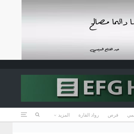
مي
فرص
رواد القارة
المزيد