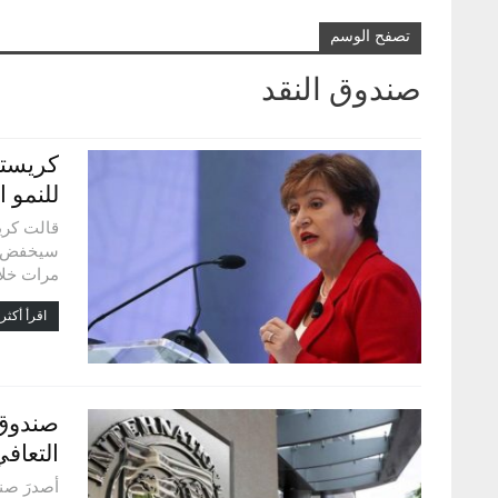
تصفح الوسم
صندوق النقد
كريستا
للنمو ا
قالت كريس
مرات خلال العام
اقرأ أكثر.
التعافي