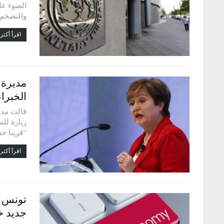
والتضخم،
اقرأ أكثر.
مديرة 
الخبرا
قالت مدي
زيارة لل
“قريبا جد
اقرأ أكثر.
تونس ت
جديد خ