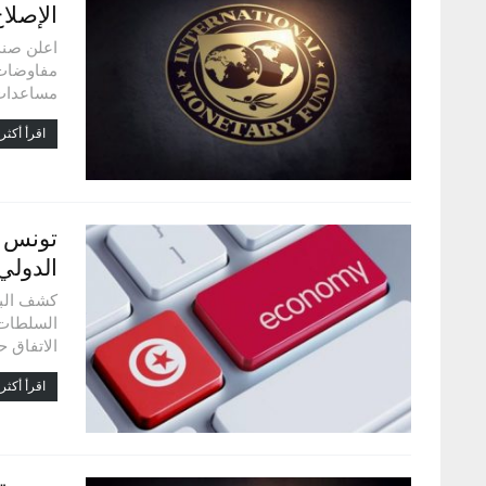
الإصل
اعلن صند
مفاوضات ت
مساعدات،
اقرأ أكثر.
تونس ت
الدولي
كشف البن
السلطات ا
الاتفاق 
اقرأ أكثر.