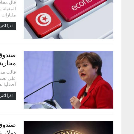
قال محاف
المقبلة 
مليارات 
اقرأ أكثر.
صندوق 
محاربة
قالت مدي
على تصمي
أخطأوا ع
اقرأ أكثر.
دولار 