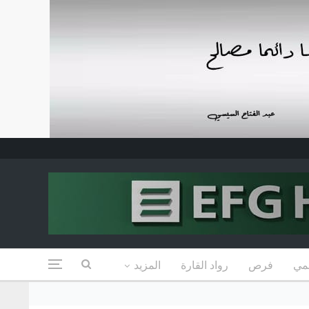
مي
فرص
رواد القارة
المزيد