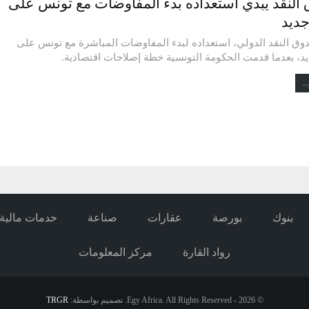
النقد يبدي استعداده بدء المفاوضات مع تونس على
ديد
وق النقد الدولي، استعداده لبدء المفاوضات المباشرة مع تونس على
، بعدما قدمت الحكومة التونسية خطة إصلاحات اقتصادية.
..
بنوك
بورصة
عقارات
صناعة
خدمات مالية
رواد القارة
مركز المعلومات
© 2026 - Egy Africa. All Rights Reserved.
تصميم بواسطة:
TRGR