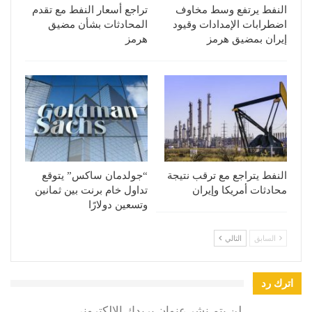
النفط يرتفع وسط مخاوف
تراجع أسعار النفط مع تقدم
اضطرابات الإمدادات وقيود
المحادثات بشأن مضيق
إيران بمضيق هرمز
هرمز
النفط يتراجع مع ترقب نتيجة
“جولدمان ساكس” يتوقع
محادثات أمريكا وإيران
تداول خام برنت بين ثمانين
وتسعين دولارًا
السابق
التالي
اترك رد
لن يتم نشر عنوان بريدك الإلكتروني.