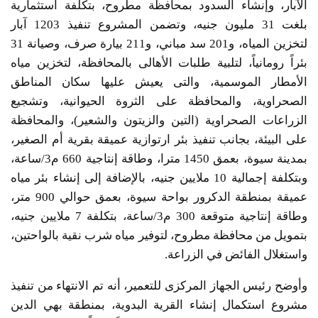
الآبار، وإنشاء السدود بمحافظة مطروح، بتكلفة استثمارية
بلغت 31 مليون جنيه، وتضمن المشروع تنفيذ 1203 آبار
لتخزين المياه، و201 سد مباني، و211 بيارة صرف، وصيانة 31
بئراً رومانياً، لتلبية طلبات الأهالى بالمحافظة، لتخزين مياه
الأمطار الموسمية، والتى يعيش عليها سكان المناطق
الصحراوية، والمحافظة على الثروة الحيوانية، وتشجيع
الزراعات الصحراوية (التين والزيتون والشعير)، والمحافظة
على البيئة، بجانب تنفيذ بئر ارتوازية عميقة بقرية أم الصغير،
بمدينة سيوة، بعمق 1450 مترا، وطاقة إنتاجية 660 م3/ساعة،
وبتكلفة إجمالية 10 ملايين جنيه، بالإضافة إلى إنشاء بئر مياه
عميقة بمنطقة الدكرور بواحة سيوة، بعمق حوالي 900 متر،
وطاقة إنتاجية متوقعة 300 م3/ساعة، بتكلفة 7 ملايين جنيه،
بتمويل من محافظة مطروح، لتوفير مياه شرب نقية بالواحتين،
واستغلال الفائض في الزراعة.
وأوضح رئيس الجهاز المركزى للتعمير، أنه تم الانتهاء من تنفيذ
مشروع استكمال إنشاء القرية البدوية، بمنطقة بهي الدين