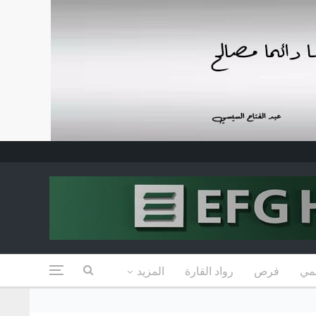
مي
فرص
رواد القارة
المزيد