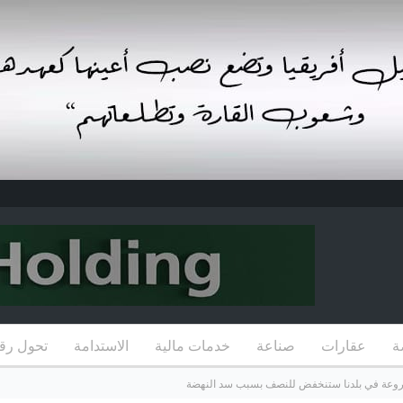
ة
عقارات
صناعة
خدمات مالية
الاستدامة
تحول رق
زروعة في بلدنا ستنخفض للنصف بسبب سد النهضة