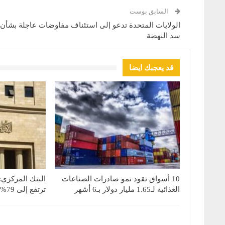
السابق بوست
الولايات المتحدة تدعو إلى استئناف مفاوضات عاجلة بشأن
سد النهضة
قد يعجبك ايضا
10 أسواق تقود نمو صادرات الصناعات
البنك المركزي:
الغذائية لـ1.65 مليار دولار بـ6 أشهر
ترتفع إلى 79% بنهاية يونيو 2026