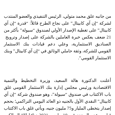
من جانبه علق محمد متولي، الرئيس التنفيذي والعضو المنتدب
لشركة “إن آي كابيتال” على نجاح الطرح قائلاً: “قدرة “إن آي
كابيتال” على تغطية الإصدار الأولي لصندوق “سيولة” بأكثر من
21 ضعف يعكس خبرة العاملين بالشركة على إصدار وترويج
الصناديق الاستثمارية، وعلي دعم قيادات بنك الاستثمار
القومي للشركة، وثقة حاملي الوثائق في “إن آي كابيتال” وبنك
الاستثمار القومي”.
أعلنت الدكتورة هالة السعيد، وزيرة التخطيط والتنمية
الاقتصادية ورئيس مجلس إدارة بنك الاستثمار القومي غلق
باب الاكتتاب في صندوق “سيولة”، وهو صندوق شركة “إن آي
كابيتال” النقدي الأول بالجنيه ذو العائد اليومي التراكمي؛ بحجم
إصدار يتخطى المليار و75 مليون جنيه، ويأتي غلق باب الاكتتاب