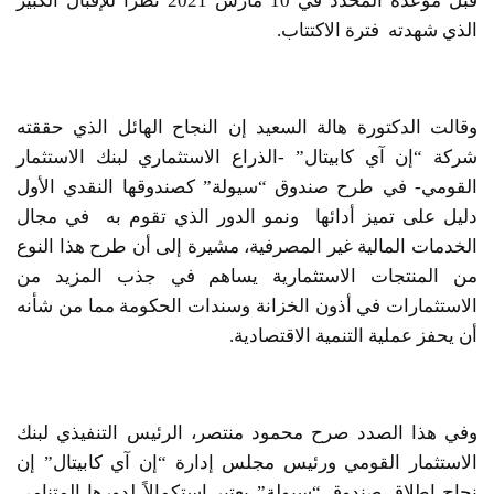
قبل موعده المحدد في 10 مارس 2021 نظرًا للإقبال الكبير
الذي شهدته فترة الاكتتاب.
وقالت الدكتورة هالة السعيد إن النجاح الهائل الذي حققته
شركة “إن آي كابيتال” -الذراع الاستثماري لبنك الاستثمار
القومي- في طرح صندوق “سيولة” كصندوقها النقدي الأول
دليل على تميز أدائها ونمو الدور الذي تقوم به في مجال
الخدمات المالية غير المصرفية، مشيرة إلى أن طرح هذا النوع
من المنتجات الاستثمارية يساهم في جذب المزيد من
الاستثمارات في أذون الخزانة وسندات الحكومة مما من شأنه
أن يحفز عملية التنمية الاقتصادية.
وفي هذا الصدد صرح محمود منتصر، الرئيس التنفيذي لبنك
الاستثمار القومي ورئيس مجلس إدارة “إن آي كابيتال” إن
نجاح إطلاق صندوق “سيولة” يعتبر استكمالاً لدورها المتنامي