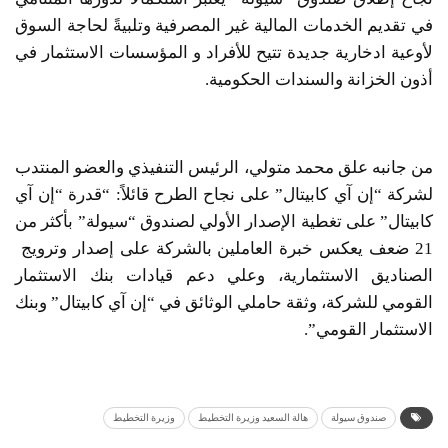
في تقديم الخدمات المالية غير المصرفية وتلبيةً لحاجة السوق
لأوعية ادخارية جديدة تتيح للأفراد و المؤسسات الاستثمار في
أذون الخزانة والسندات الحكومية.
من جانبه علق محمد متولي، الرئيس التنفيذي والعضو المنتدب
لشركة “إن آي كابيتال” على نجاح الطرح قائلاً: “قدرة “إن آي
كابيتال” على تغطية الإصدار الأولي لصندوق “سيولة” بأكثر من
21 ضعف يعكس خبرة العاملين بالشركة على إصدار وترويج
الصناديق الاستثمارية، وعلي دعم قيادات بنك الاستثمار
القومي للشركة، وثقة حاملي الوثائق في “إن آي كابيتال” وبنك
الاستثمار القومي”.
صندوق سيولة
هالة السعيد وزيرة التخطيط
وزيرة التخطيط