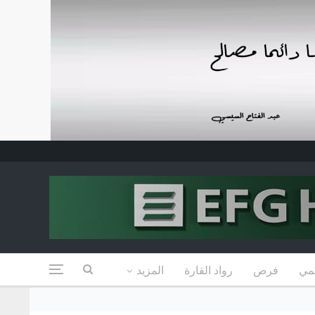
مي
فرص
رواد القارة
المزيد