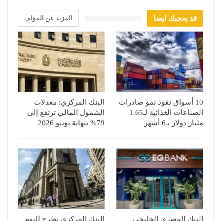
قد يعجبك ايضا
المزيد عن المؤلف
10 أسواق تقود نمو صادرات
البنك المركزي: معدلات
الصناعات الغذائية لـ1.65
الشمول المالي ترتفع إلى
مليار دولار بـ6 أشهر
79% بنهاية يونيو 2026
البنك المصري الخليجي
البنك المركزي يطرح اليوم