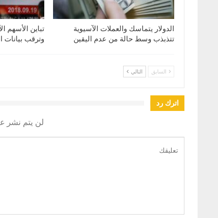
الدولار يتماسك والعملات الآسيوية
تباين الأسهم ال
تتذبذب وسط حالة من عدم اليقين
وترقب بيانات ا
السابق
التالي
اترك رد
لن يتم نشر عن