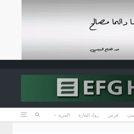
مي
فرص
رواد القارة
المزيد