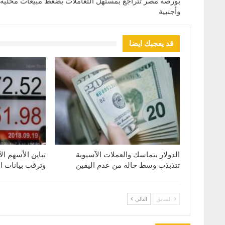
بورصة مصر تتراجع بمستهل التعاملات بضغط مبيعات محلية
وأجنبية
قد يعجبك ايضا
الدولار يتماسك والعملات الآسيوية
تباين الأسهم ال
تتذبذب وسط حالة من عدم اليقين
وترقب بيانات ا
السابق
التالي