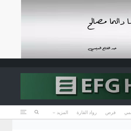
مي
فرص
رواد القارة
المزيد