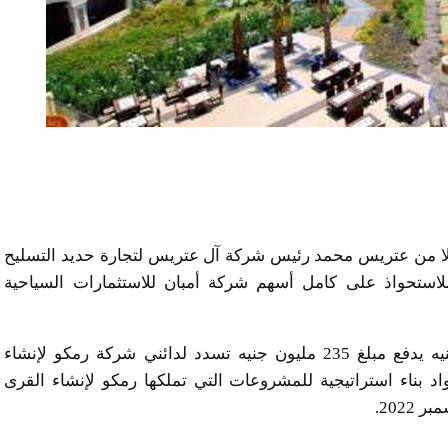
لا من عتريس محمد رئيس شركة آل عتريس لتجارة حديد التسليح
ستحواذ على كامل أسهم شركة أمبان للاستثمارات السياحية
اضافت أن العرض حدد قيمة الاستحواذ 350 مليون جنيه يدفع مبلغ 235 مليون جنيه تسدد لدائني شركة رمكو لإنشاء
يد خامات ومواد بناء استراتيجية للمشروعات التي تملكها رمكو لإنشاء القرى
2022.