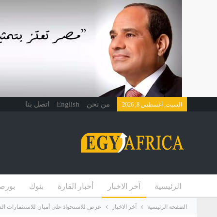
من نحن
English
اتصل بنا
السبت, أغسطس 8, 2026
الرئيسية
آخر الاخبار
أخبار القارة
بنوك
بورص
الصفحة الرئيسية
آخر الاخبار
عرض للاستحواذ على أمبان للاستثمارات السياحية بقيمة