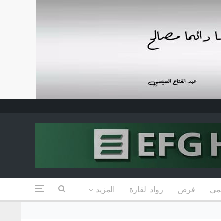
مي
فرص
رواد القارة
المزيد