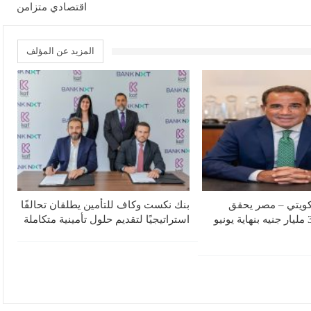
اقتصادي متزامن
المزيد عن المؤلف
لكويتي – مصر يحقق
بنك نكست وكاف للتأمين يطلقان تحالفًا
صافي أرباح 3.1 مليار جنيه بنهاية يونيو
استراتيجيًا لتقديم حلول تأمينية متكاملة