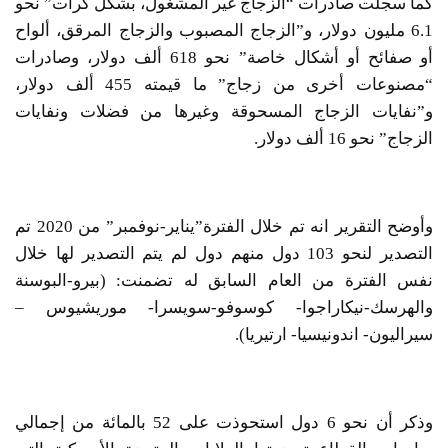
كما سجلت صادرات “الزجاج غير المشغول، بشكل كرات” نحو
6.1 مليون دولار، و”الزجاج المصبوب والزجاج المرقق، ألواح
أو صفائح أو أشكال خاصة” نحو 618 ألف دولار، وصادرات
“مصنوعات أخرى من زجاج” ما قيمته 455 ألف دولار،
و”نفايات الزجاج المسحوقة وغيرها من فضلات ونفايات
الزجاج” نحو 16 ألف دولار.
وأوضح التقرير انه تم خلال الفترة”يناير-نوفمبر” من 2020 تم
التصدير لنحو 103 دول منهم دول لم يتم التصدير لها خلال
نفس الفترة من العام السابق له تضمنت: (بيرو-البوسنة
والهرسك-نيكاراجوا- كوسوفو-سويسرا- موريشيوس –
سيراليون- اندونيسيا- ارتيريا).
وذكر أن نحو 6 دول استحوذت على 52 بالمائة من إجمالي