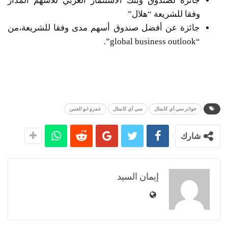
جائزة لصندوق وبنك الاستثمار العربي للأسهم المدار
وفقا للشريعة “هلال”
جائزة عن أفضل صندوق أسهم مدى وفقا للشريعة،من
“global business outlook”.
جوائز سي آي كابيتال
سي آي كابيتال
عمرو ابو العنين
شارك
إيمان السيد