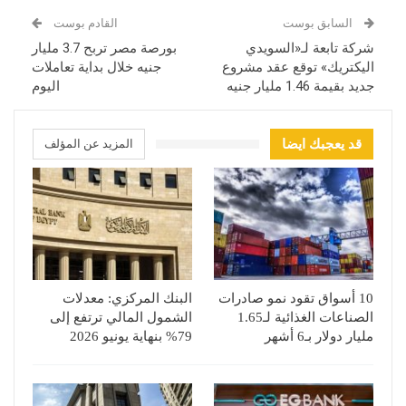
السابق بوست
القادم بوست
شركة تابعة لـ«السويدي
بورصة مصر تربح 3.7 مليار
اليكتريك» توقع عقد مشروع
جنيه خلال بداية تعاملات
جديد بقيمة 1.46 مليار جنيه
اليوم
قد يعجبك ايضا
المزيد عن المؤلف
10 أسواق تقود نمو صادرات
البنك المركزي: معدلات
الصناعات الغذائية لـ1.65
الشمول المالي ترتفع إلى
مليار دولار بـ6 أشهر
79% بنهاية يونيو 2026