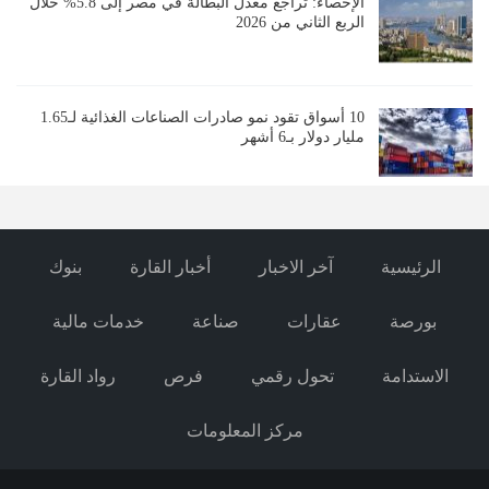
الإحصاء: تراجع معدل البطالة في مصر إلى 5.8% خلال
الربع الثاني من 2026
10 أسواق تقود نمو صادرات الصناعات الغذائية لـ1.65
مليار دولار بـ6 أشهر
الرئيسية
آخر الاخبار
أخبار القارة
بنوك
بورصة
عقارات
صناعة
خدمات مالية
الاستدامة
تحول رقمي
فرص
رواد القارة
مركز المعلومات