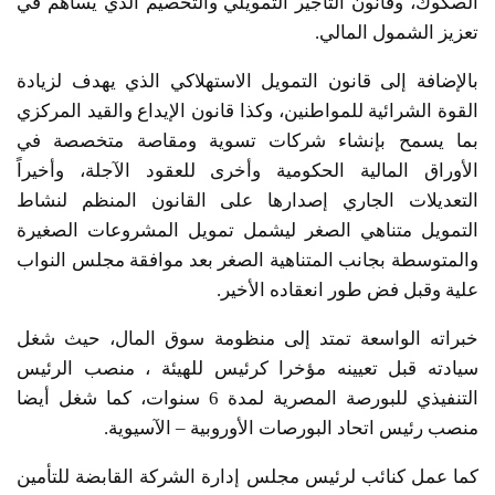
الصكوك، وقانون التأجير التمويلي والتخصيم الذي يساهم في
تعزيز الشمول المالي.
بالإضافة إلى قانون التمويل الاستهلاكي الذي يهدف لزيادة
القوة الشرائية للمواطنين، وكذا قانون الإيداع والقيد المركزي
بما يسمح بإنشاء شركات تسوية ومقاصة متخصصة في
الأوراق المالية الحكومية وأخرى للعقود الآجلة، وأخيراً
التعديلات الجاري إصدارها على القانون المنظم لنشاط
التمويل متناهي الصغر ليشمل تمويل المشروعات الصغيرة
والمتوسطة بجانب المتناهية الصغر بعد موافقة مجلس النواب
علية وقبل فض طور انعقاده الأخير.
خبراته الواسعة تمتد إلى منظومة سوق المال، حيث شغل
سيادته قبل تعيينه مؤخرا كرئيس للهيئة ، منصب الرئيس
التنفيذي للبورصة المصرية لمدة 6 سنوات، كما شغل أيضا
منصب رئيس اتحاد البورصات الأوروبية – الآسيوية.
كما عمل كنائب لرئيس مجلس إدارة الشركة القابضة للتأمين