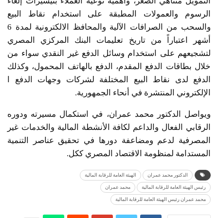
التمويل متناهي الصغر، وأهمية توعية العملاء بتيسيرات إلغاء
الرسوم والعمولات المطبقة على استخدام نقاط البيع
والسحب من الصرافات الآلية والمحافظ الالكترونية لمدة 6
أشهر اعتباراً من تاريخ تعليمات البنك المركزي المصري
لتشجيعهم على استخدام وسائل الدفع غير النقدي سواء من
خلال بطاقات الدفع المقدم، الدفع بالهاتف المحمول، وكذلك
الدفع لدى نقاط البيع المختلفة لشركات وجهات الدفع ا
الإلكتروني المنتشرة في أنحاء الجمهورية.
ويواصل الدكتور محمد عمران، في استكمال مسيرته ودوره
الرقابي الفعال والداعم لكافة الأنشطة المالية والخدمات غير
المصرفية لدعم ومضاعفة دورها في تحقيق عناصر التنمية
المستدامة لمنظومة الاقتصاد المصري ككل.
الدكتور محمد عمران
الهيئة العامة للرقابة المالية
رئيس الهيئة العامة للرقابة المالية
محمد عمران
محمد عمران رئيس الهيئة العامة للرقابة المالية