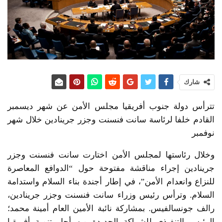
شارك
تترأس دولة جنوب أفريقيا مجلس الأمن عن شهر ديسمبر
القادم خلفا لرئاسة سانت فنسنت وجزر جرينادين خلال شهر
نوفمبر
وخلال رئاستها لمجلس الأمن اختارت سانت فنسنت وجزر
جرينادين إجراء مناقشة مفتوحة حول “الدوافع المعاصرة
للنزاع وانعدام الأمن”، في إطار أجندة بناء السلام واستدامة
السلام. وترأس رئيس وزراء سانت فنسنت وجزر جرينادين،
رالف جونسالفيس. بمشاركة نائبة الأمين العام أمينة محمد؛
الرئيس التنفيذي للشراكة الجديدة من أجل تنمية أفريقيا