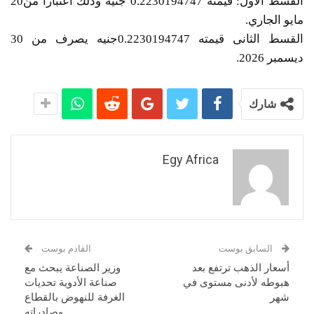
القسط الأول: قيمته 0.2230194747 جنيه وذلك اعتباراً من20
مايو الجاري.
القسط الثانى قيمته 0.2230194747جنيه يصرف من 30
ديسمبر 2026.
شارك
Egy Africa
السابق بوست
القادم بوست
أسعار الذهب ترتفع بعد
وزير الصناعة يبحث مع
هبوطه لأدنى مستوى في
صناعة الأدوية تحديات
شهر
الغرفة للنهوض بالقطاع
وصادراته