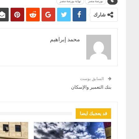
بورصة مصر
نهاية بورصة مصر
شارك
محمد إبراهيم
السابق بوست
بنك التعمير والإسكان
قد يعجبك ايضا