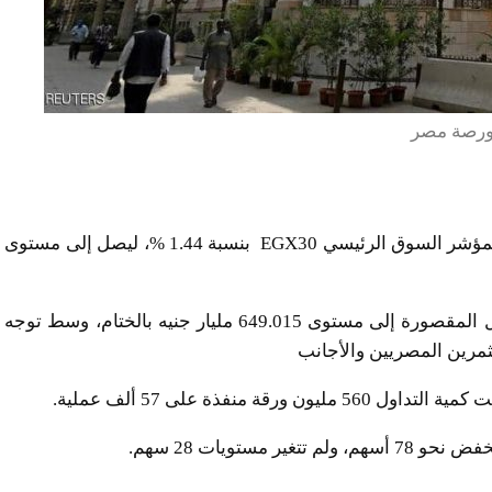
ورصة مصر
اختتمت بورصة مصر تعاملات جلسة اليوم على ارتفاع المؤشر السوق الرئيسي EGX30 بنسبة 1.44 %، ليصل إلى مستوى
وارتفع رأس المال السوقي للأسهم المقيدة بسوق داخل المقصورة إلى مستوى 649.015 مليار جنيه بالختام، وسط توجه
ثمرين المصريين والأجانب