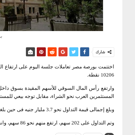
ب
شارك
10206 نقطة.
المستثمرين العرب نحو الشراء، مقابل توجه بيعي للمست
وبلغ إجمالى قيمة التداول نحو 3.7 مليار جنيه فى حين بلغت كمية التداول 560 مليون ورقة منفذة على 57 ألف عملية.
وتم التداول على 202 سهم، ارتفع منهم نحو 86 سهم، وانخفض نحو 78 أسهم، ولم تتغير مستويات 28 سهم.