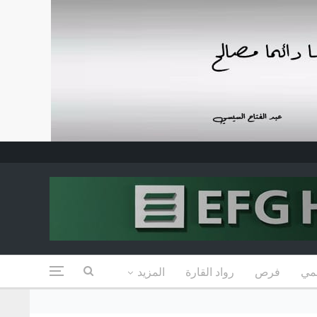
مي
فرص
رواد القارة
المزيد