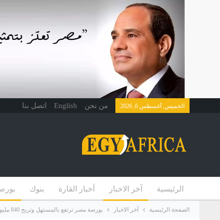
من نحن
English
اتصل بنا
الخميس, أغسطس 6, 2026
الرئيسية
آخر الاخبار
أخبار القارة
بنوك
بورص
الصفحة الرئيسية
آخر الاخبار
بورصة مصر ترتفع بالمستهل وتربح 840 مليون جنيه بدعم مشتريات المصريين والعرب