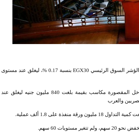
استهلت بورصة مصر تعاملات جلسة اليوم، على ارتفاع الؤشر السوق الرئيسي EGX30 بنسبة 0.17 %، ليغلق عند مستوى
وسجل رأس المال السوقي للأسهم المقيدة بسوق داخل المقصورة مكاسب بقيمة بلغت 840 مليون جنيه ليغلق عند