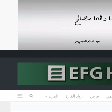
مي
فرص
رواد القارة
المزيد