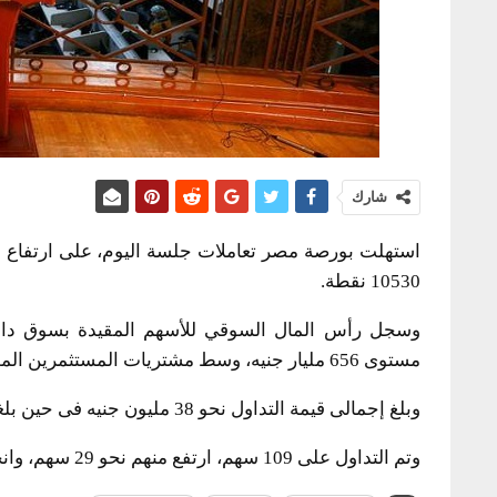
شارك
10530 نقطة.
مستوى 656 مليار جنيه، وسط مشتريات المستثمرين المصريين والعرب
وبلغ إجمالى قيمة التداول نحو 38 مليون جنيه فى حين بلغت كمية التداول 18 مليون ورقة منفذة على 1.8 ألف عملية.
وتم التداول على 109 سهم، ارتفع منهم نحو 29 سهم، وانخفض نحو 20 سهم، ولم تتغير مستويات 60 سهم.