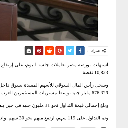
شارك
10,823 نقطة.
676.329 مليار جنيه، وسط مشتريات المستثمرين العرب
وبلغ إجمالى قيمة التداول نحو 31 مليون جنيه فى حين بلغت كمية التداول 13.9 مليون ورقة منفذة على 1.4 ألف عملية.
وتم التداول على 119 سهم، ارتفع منهم نحو 30 سهم، وانخفض نحو 11 سهم، ولم تتغير مستويات 78 سهم