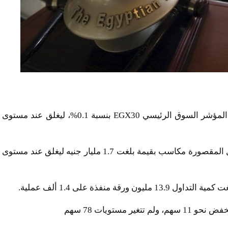
استهلت بورصة مصر تعاملات جلسة اليوم، على إرتفاع المؤشر السوق الرئيسي EGX30 بنسبة 0.1%، ليغلق عند مستوى
وسجل رأس المال السوقي للأسهم المقيدة بسوق داخل المقصورة مكاسب بقيمة بلغت 1.7 مليار جنيه ليغلق عند مستوى