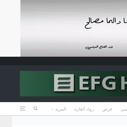
مي
فرص
رواد القارة
المزيد