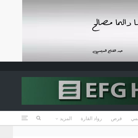
مي
فرص
رواد القارة
المزيد