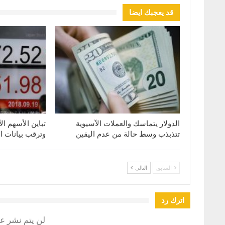
قد يعجبك ايضا
الدولار يتماسك والعملات الآسيوية
تباين الأسهم ال
تتذبذب وسط حالة من عدم اليقين
وترقب بيانات ا
السابق
التالي
اترك رد
لن يتم نشر عن