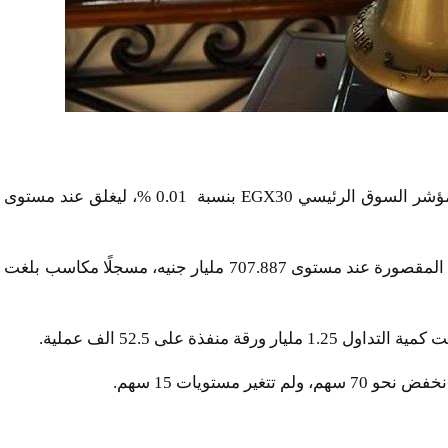
اختتمت بورصة مصر تعاملات جلسة اليوم على ارتفاع مؤشر السوق الرئيسي EGX30 بنسبة 0.01 %، ليغلق عند مستوى
وأغلق رأس المال السوقي للأسهم المقيدة بسوق داخل المقصورة عند مستوى 707.887 مليار جنيه، مسجلًا مكاسب بلغت