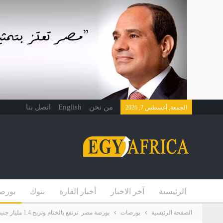
من نحن
English
اتصل بنا
الجمعة, أغسطس 7, 2026
الرئيسية
آخر الاخبار
أخبار القارة
بنوك
بورص
الصفحة الرئيسية
بورصات
بورصة مصر ترتفع بالختام وتربح 1.4 مليار جنيه بدعم مشتريات المصريين