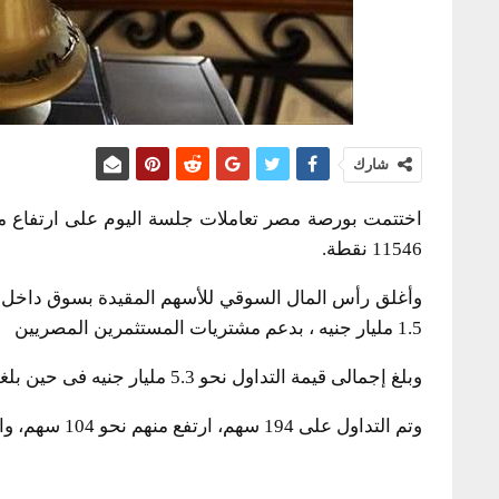
شارك
11546 نقطة.
1.5 مليار جنيه ، بدعم مشتريات المستثمرين المصريين
وبلغ إجمالى قيمة التداول نحو 5.3 مليار جنيه فى حين بلغت كمية التداول 1.25 مليار ورقة منفذة على 52.5 الف عملية.
وتم التداول على 194 سهم، ارتفع منهم نحو 104 سهم، وانخفض نحو 70 سهم، ولم تتغير مستويات 15 سهم.