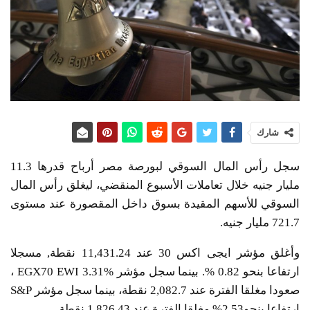
شارك
سجل رأس المال السوقي لبورصة مصر أرباح قدرها 11.3
مليار جنيه خلال تعاملات الأسبوع المنقضي، ليغلق رأس المال
السوقي للأسهم المقيدة بسوق داخل المقصورة عند مستوى
721.7 مليار جنيه.
وأغلق مؤشر ايجى اكس 30 عند 11,431.24 نقطة, مسجلا
ارتفاعا بنحو 0.82 %. بينما سجل مؤشر EGX70 EWI 3.31% ،
صعودا مغلقا الفترة عند 2,082.7 نقطة، بينما سجل مؤشر S&P
ارتفاعا بنحو2.53% مغلقا الفترة عند 1,826.43 نقطة.