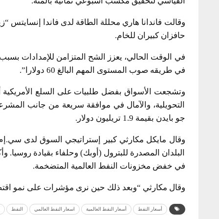
القياسي لتحقيق مكسب أسبوعي ثمانية بالمئة.
وقالت فاندانا هاري محللة الطاقة لدى فاندا إنسايتس “ز
حافزان كبيران للخام.
في الوقت الحالي، يعزز الشح المتزامن للإمدادات بسبب 
في طريقه صوب المستوى المهم البالغ 60 دولارا”.
وتشجعت الأسواق بفضل طلبيات على السلع الأمريكية أ
التحويلية، والآمال في موافقة سريعة من جانب المشرع
جو بايدن بقيمة 1.9 تريليون دولار.
وقال مايكل مكارثي كبير إستراتيجي السوق لدى سي.إم
البلدان المصدرة للبترول (أوبك) وحلفاء بقيادة روسيا. 
في خفض مخزونات النفط العالمية المتضخمة.
وقال مكارثي “وبعد ذلك حين نرى مؤشرات على نمو اقتص
أسعار النفط
أسعار النفط العالمية
اسعار النفط العالمي
النفط