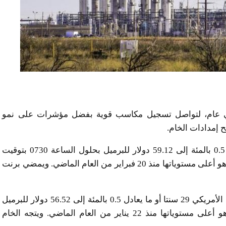
 في عام، لتواصل تسجيل مكاسب قوية بفضل مؤشرات على نمو
ح إمدادات الخام.
وصعدت العقود الآجلة لخام برنت 28 سنتا أو ما يعادل 0.5 بالمئة إلى 59.12 دولار للبرميل بحلول الساعة 0730 بتوقيت
جرينتش، بعد أن بلغت مستوى مرتفعا عند 59.41 دولار وهو أعلى مستوياتها منذ 20 فبراير من العام الماضي. ويمضي برنت
وزادت أسعار العقود الآجلة لخام غرب تكساس الوسيط الأمريكي 29 سنتا أو ما يعادل 0.5 بالمئة إلى 56.52 دولار للبرميل
بعد أن لامست المستوى المرتفع البالغ 56.84 دولار وهو أعلى مستوياتها منذ 22 يناير من العام الماضي. ويتجه الخام