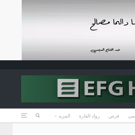
مي
فرص
رواد القارة
المزيد