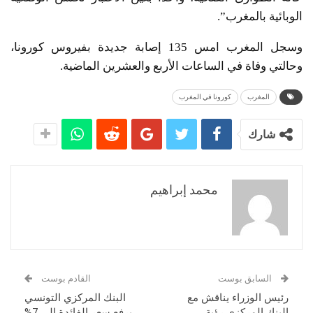
الوبائية بالمغرب”.
وسجل المغرب امس 135 إصابة جديدة بفيروس كورونا،
وحالتي وفاة في الساعات الأربع والعشرين الماضية.
المغرب
كورونا في المغرب
شارك
محمد إبراهيم
السابق بوست
القادم بوست
رئيس الوزراء يناقش مع
البنك المركزي التونسي
البنك المركزي رؤية
يرفع سعر الفائدة إلى 7%