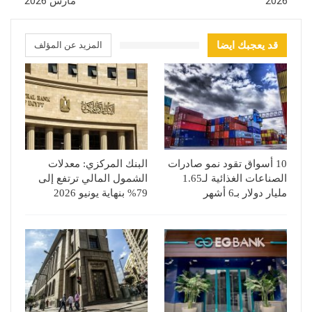
2026
مارس 2026
قد يعجبك ايضا
المزيد عن المؤلف
10 أسواق تقود نمو صادرات
البنك المركزي: معدلات
الصناعات الغذائية لـ1.65
الشمول المالي ترتفع إلى
مليار دولار بـ6 أشهر
79% بنهاية يونيو 2026