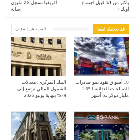
بأكثر من 1% قبيل اجتماع
أفريقيا تسجل 2.8 مليون
أوبك+
إصابة
قد يعجبك ايضا
المزيد عن المؤلف
10 أسواق تقود نمو صادرات
البنك المركزي: معدلات
الصناعات الغذائية لـ1.65
الشمول المالي ترتفع إلى
مليار دولار بـ6 أشهر
79% بنهاية يونيو 2026