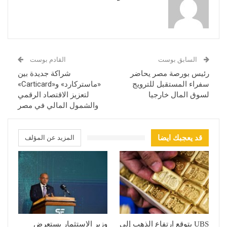
السابق بوست
القادم بوست
رئيس بورصة مصر يحاضر
شراكة جديدة بين
سفراء المستقبل للترويج
«ماستركارد» و«Carticard»
لسوق المال خارجيا
لتعزيز الاقتصاد الرقمي
والشمول المالي في مصر
قد يعجبك ايضا
المزيد عن المؤلف
UBS يتوقع ارتفاع الذهب إلى
وزير الاستثمار يستعرض