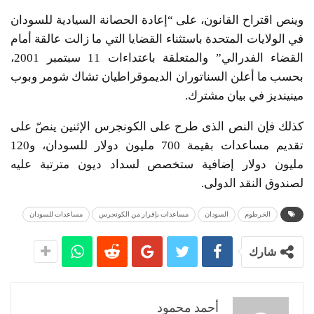
وينص اقتراح القانون، على “إعادة الحصانة السيادية للسودان
في الولايات المتحدة باستثناء القضايا التي ما زالت عالقة أمام
القضاء الفدرالي” والمتعلقة باعتداءات 11 سبتمبر 2001،
بحسب ما أعلن السناتوران الديموقراطيان تشاك شومر وبوب
مينينديز في بيان مشترك.
كذلك فإن النص الذى طرح على الكونجرس الإثنين ينصّ على
تقديم مساعدات بقيمة 700 مليون دولار للسودان، و120
مليون دولار إضافية ستخصص لسداد ديون مترتبة عليه
لصندوق النقد الدولى.
الخرطوم
السودان
مساعدات بإقرار من الكونجرس
مساعدات للسودان
شارك
أحمد محمود