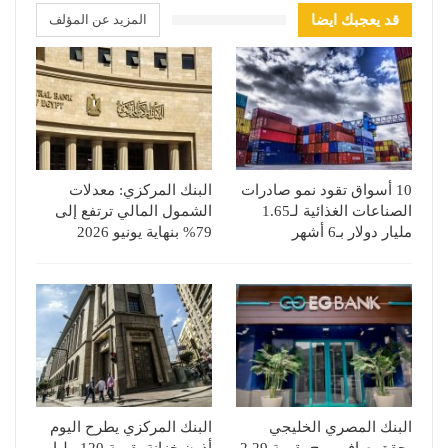
قد يعجبك ايضا
المزيد عن المؤلف
10 أسواق تقود نمو صادرات
البنك المركزي: معدلات
الصناعات الغذائية لـ1.65
الشمول المالي ترتفع إلى
مليار دولار بـ6 أشهر
79% بنهاية يونيو 2026
البنك المصري الخليجي
البنك المركزي يطرح اليوم