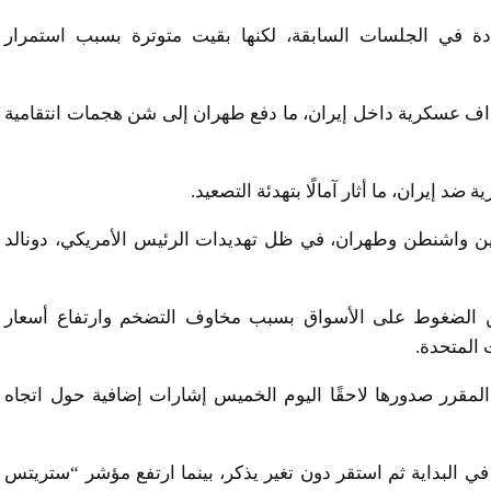
ة في الجلسات السابقة، لكنها بقيت متوترة بسبب استمرار
داف عسكرية داخل إيران، ما دفع طهران إلى شن هجمات انتقامية
ضد إيران، ما أثار آمالًا بتهدئة التصعيد.
 بين واشنطن وطهران، في ظل تهديدات الرئيس الأمريكي، دونالد
من الضغوط على الأسواق بسبب مخاوف التضخم وارتفاع أسعار
 المتحدة.
 المقرر صدورها لاحقًا اليوم الخميس إشارات إضافية حول اتجاه
ؤشر “إيه إس إكس 200” الأسترالي في البداية ثم استقر دون تغير يذكر، بينما ارتفع مؤشر “ستريتس