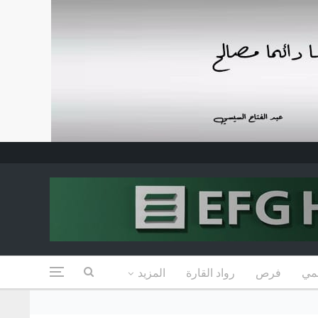
مي
فرص
رواد القارة
المزيد