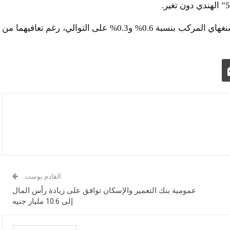
أما في الصين، فقد تراجع مؤشرا “سي إس آي 300” وشنغهاي المركب بنسبة 0.6% و0.3% على التوالي، رغم تعافيهما من
القادم بوست
عمومية بنك التعمير والإسكان توافق على زيادة رأس المال
إلى 10.6 مليار جنيه