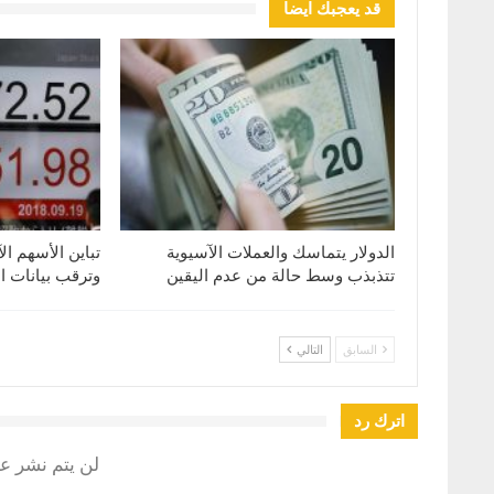
قد يعجبك ايضا
الدولار يتماسك والعملات الآسيوية
تباين الأسهم ال
تتذبذب وسط حالة من عدم اليقين
وترقب بيانات ا
السابق
التالي
اترك رد
لن يتم نشر عن