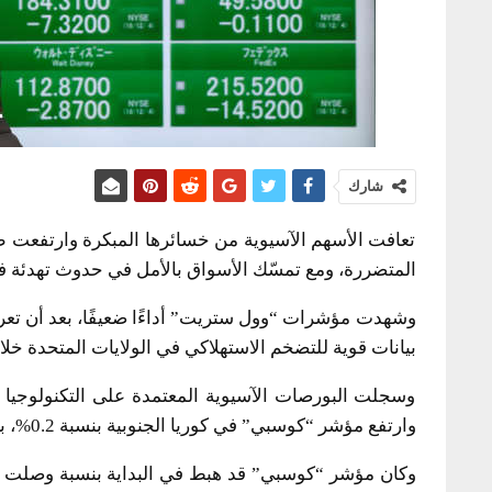
شارك
تعافت الأسهم الآسيوية من خسائرها المبكرة وارتفعت طف
المتضررة، ومع تمسّك الأسواق بالأمل في حدوث تهدئة في
وشهدت مؤشرات “وول ستريت” أداءًا ضعيفًا، بعد أن تع
بيانات قوية للتضخم الاستهلاكي في الولايات المتحدة خل
وسجلت البورصات الآسيوية المعتمدة على التكنولوجيا تع
وارتفع مؤشر “كوسبي” في كوريا الجنوبية بنسبة 0.2%، بينما صعد مؤشر “نيكاي 225” الياباني بنسبة 0.1%.