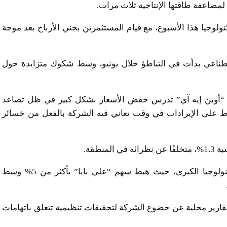
ضاعفة طاقتها الإنتاجية ثلاث مرات.
وجيا هذا الأسبوع، مع قيام المستثمرين بجني الأرباح بعد موجة
صطناعي بدأت في التباطؤ خلال يونيو، وسط شكوك متزايدة حول
“أوبن إيه آي” تدرس خفض الأسعار بشكل كبير في ظل تصاعد
وط على الإيرادات في وقت تعاني فيه الشركة بالفعل من خسائر
نطقة.
وتعرض المؤشر لضغوط من تراجع أسهم شركات التكنولوجيا الكبرى، حيث هبط سهم “علي بابا” بأكثر من 5% وسط
هم “جيه دي دوت كوم” بأكثر من 3% بعد تقارير محلية عن خضوع الشركة لتحقيقات تنظيمية تتعلق باتهامات