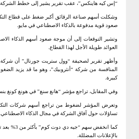
“إس كيه هاينكس”، عقب تقرير يشير إلى خطط الشركة لم
وشكلت أسهم صناعة الرقائق أكبر ضغط على قطاع التكنول
صعود قوية مدفوعة بالذكاء الاصطناعي في مايو.
وتشير التوقعات إلى أن موجة صعود أسهم الذكاء الا
العوائد طويلة الأجل لهذا القطاع.
وأظهر تقرير لصحيفة “وول ستريت جورنال” أن شركة 
المنافسة من شركة “أنثروبيك”، وهو ما قد يزيد الضغ
كبيرة.
وفي المقابل، تراجع مؤشر “هانغ سنغ” في هونغ كونغ بنسبة 1.3%، متخلفًا عن نظرائه في الم
تساؤلات حول آفاق الشركة في مجال الذكاء الاصطناعي.
كما انخفض س
بالإعلانات المضللة.