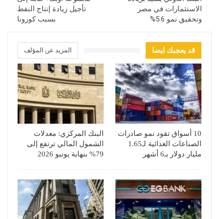
الاستثمارات في مصر
تأجيل زيادة إنتاج النفط
وتحقيق نمو 5.6%
بسبب كورونا
قد يعجبك ايضا
المزيد عن المؤلف
10 أسواق تقود نمو صادرات
البنك المركزي: معدلات
الصناعات الغذائية لـ1.65
الشمول المالي ترتفع إلى
مليار دولار بـ6 أشهر
79% بنهاية يونيو 2026