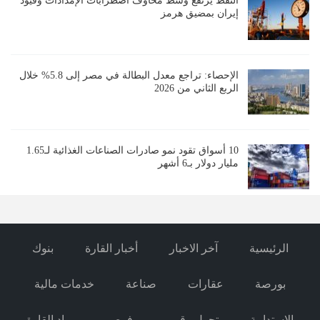
النفط يرتفع وسط مخاوف اضطرابات الإمدادات وقيود
إيران بمضيق هرمز
الإحصاء: تراجع معدل البطالة في مصر إلى 5.8% خلال
الربع الثاني من 2026
10 أسواق تقود نمو صادرات الصناعات الغذائية لـ1.65
مليار دولار بـ6 أشهر
الرئيسية
آخر الاخبار
أخبار القارة
بنوك
بورصة
عقارات
صناعة
خدمات مالية
الاستدامة
تحول رقمي
فرص
رواد القارة