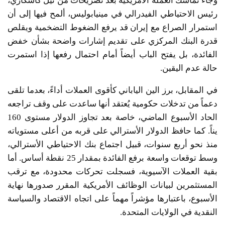
وجاء تماسك العملة الأمريكية بعد تصريحات من نيل كاشكاري،
رئيس الاحتياطي الفيدرالي في مينيابوليس، ألمح فيها إلى أن
استمرار الصراع مع إيران قد يرفع الضغوط التضخمية ويقلص
قدرة البنك المركزي على تقديم إشارات واضحة بشأن خفض
الفائدة، بل يفتح الباب أيضاً أمام احتمال رفعها إذا استمرت
حالة عدم اليقين.
في المقابل، برز الين الياباني كأقوى العملات أداءً، بعدما تلقى
دعماً من تدخلات حكومية يُعتقد أنها ساعدت على وقف تراجعه
الحاد الأسبوع الماضي، خاصة بعد تجاوز الدولار مستوى 160
يناً. كما حافظ الدولار الأسترالي على قربه من أعلى مستوياته
منذ نحو أربع سنوات، قبيل اجتماع بنك الاحتياطي الأسترالي،
وسط توقعات واسعة برفع الفائدة بمقدار 25 نقطة أساس. أما
بقية العملات الآسيوية، فسجلت تحركات محدودة، مع ترقب
المستثمرين لبيانات الوظائف الأمريكية المقرر صدورها نهاية
الأسبوع، باعتبارها مؤشراً مهماً على اتجاه الاقتصاد والسياسة
النقدية في الولايات المتحدة.