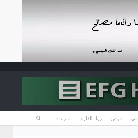
مي
فرص
رواد القارة
المزيد