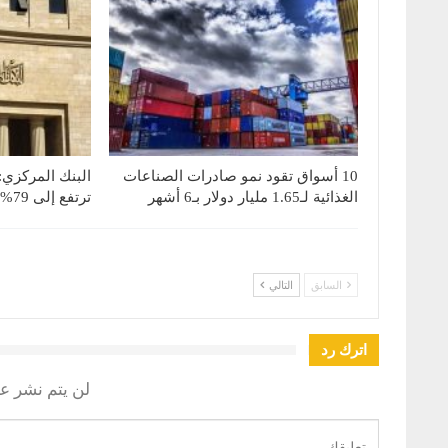
10 أسواق تقود نمو صادرات الصناعات
البنك المركزي:
الغذائية لـ1.65 مليار دولار بـ6 أشهر
ترتفع إلى 79% بنهاية يونيو 2026
السابق
التالي
اترك رد
لن يتم نشر عن