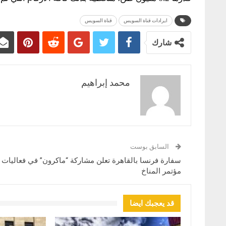
ايرادات قناة السويس
قناة السويس
شارك
محمد إبراهيم
السابق بوست
سفارة فرنسا بالقاهرة تعلن مشاركة “ماكرون” في فعاليات
مؤتمر المناخ
قد يعجبك ايضا