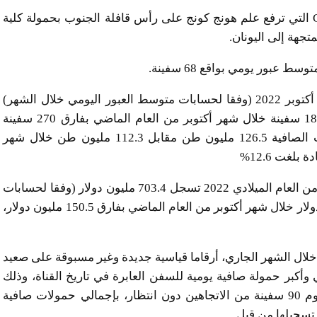
فيما جاءت سفينة الحاويات COSCO SHIPPING SOLAR التي ترفع علم هونج كونج على رأس قافلة الجنوب بحمولة كلية
عبور يومي بواقع 68 سفينة.
وأوضح رئيس الهيئة أن حركة الملاحة بالقناة خلال شهر أكتوبر 2022 (وفقا لحسابات متوسط العبور اليومي خلال الشهر)
تسجل عبور 2117 سفينة من الاتجاهين مقابل عبور 1847 سفينة خلال شهر أكتوبر من العام الماضي بفارق 270 سفينة
بنسبة زيادة قدرها 14.6%، كما بلغت إجمالي الحمولات الصافية 126.5 مليون طن مقابل 112.3 مليون طن خلال شهر
وأضاف ربيع أن عائدات قناة السويس خلال شهر أكتوبر من العام الميلادي 2022 تسجل 703.4 مليون دولار (وفقا لحسابات
متوسط العائد اليومي خلال الشهر) مقابل 552.9 مليون دولار خلال شهر أكتوبر من العام الماضي بفارق 150.5 مليون دولار،
خلال الشهر الجاري، أرقاما قياسية جديدة وغير مسبوقة على صعيد
وأكبر حمولة صافية يومية للسفن العابرة في تاريخ القناة، وذلك
يوم الثلاثاء الموافق 18 أكتوبر حيث عبرت في ذلك اليوم 90 سفينة من الاتجاهين دون انتظار، بإجمالي حمولات صافية