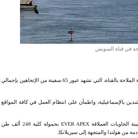
حة في قناة السويس
تفقد أسامة ربيع رئيس هيئة قناة السويس، السبت، حركة الملاحة بالقناة، التي تشهد عبور 65 سفينة من الإتجاهين بإجمالي
رشدين بالإسماعيلية، واطمأن على انتظام العمل في كافة المواقع
وتصدرت حركة الملاحة السبت، من اتجاه الشمال سفينة الحاويات العملاقة EVER APEX بحمولة كلية 248 ألف طن
مة من هولندا والمتجهة إلى سيريلانكا.