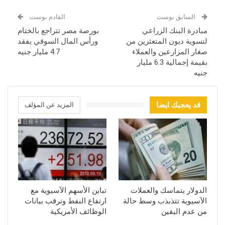
السابق بوست
القادم بوست
مبادرة البنك الزراعي
بورصة مصر تتراجع بالختام
لتسوية ديون المتعثرين من
ورأس المال السوقي يفقد
صغار المزارعين والعملاء
4.7 مليار جنيه
بقيمة إجمالية 6.3 مليار
جنيه
قد يعجبك ايضا
المزيد عن المؤلف
الدولار يتماسك والعملات
تباين الأسهم الآسيوية مع
الآسيوية تتذبذب وسط حالة
ارتفاع النفط وترقب بيانات
من عدم اليقين
الوظائف الأمريكية