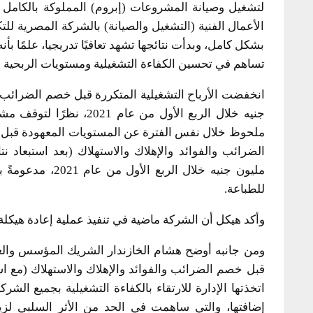
لتشغيل وصيانة المشروعات (إبروم) المملوكة بالكامل لل
الأعمال الفنية (التشغيل والصيانة) بالشركة المصرية للت
بشكل كامل، وبدأت نتائجها تشهد تعافيًا تدريجيا، علمًا بأ
تساهم في تحسين الكفاءة التشغيلية ومستويات الربحية مس
جنيه خلال الربع الأول م
مليون جنيه خلال 
للطباعة.
وأكد هيكل أن الشركة ماضية في تنفيذ عملية إعادة هيكلة 
ومن جانبه أوضح هشام الخازندار الشريك المؤسس والعضو 
قبل خصم الضرائب والفوائد والإهلاك والاستهلاك (مع است
اتخذتها الإدارة للارتقاء بالكفاءة التشغيلية بجميع الش
إضافتها، والتي ساهمت في الحد من الأثر السلبي لزيا