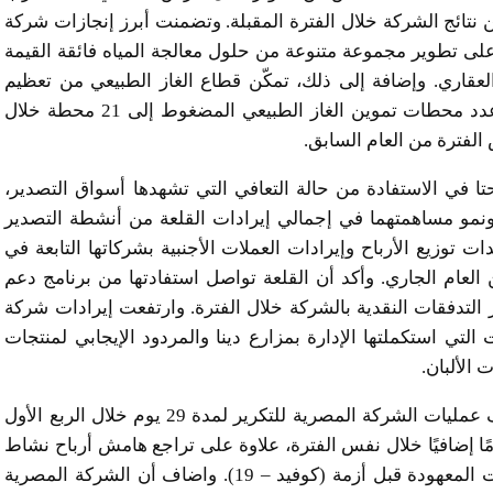
نتائج الشركة خلال الفترة المقبلة. وتضمنت أبرز إنجازات شركة
على تطوير مجموعة متنوعة من حلول معالجة المياه فائقة القيمة
لعقاري. وإضافة إلى ذلك، تمكّن قطاع الغاز الطبيعي من تعظيم
تواجده في سوق الغاز الطبيعي المضغوط، عبر زيادة عدد محطات تموين الغاز الطبيعي المضغوط إلى 21 محطة خلال
 في الاستفادة من حالة التعافي التي تشهدها أسواق التصدير،
ونمو مساهمتهما في إجمالي إيرادات القلعة من أنشطة التصدير
ائدات توزيع الأرباح وإيرادات العملات الأجنبية بشركاتها التابعة في
ربع الأول من العام الجاري. وأكد أن القلعة تواصل استفادتها من برنامج دعم
التدفقات النقدية بالشركة خلال الفترة. وارتفعت إيرادات شركة
أول من 2021 بفضل التحسينات التي استكملتها الإدارة بمزارع دينا والمردود الإيجابي لمنتجات
 الألبان.
ولفت هيكل إلى تأثر نتائج الشركة بشكل ملحوظ بتوقف عمليات الشركة المصرية للتكرير لمدة 29 يوم خلال الربع الأول
عام الجاري، مع تباطؤ النشاط الإنتاجي لمدة 20 يومًا إضافيًا خلال نفس الفترة، علاوة على تراجع هامش أرباح نشاط
التكرير بشكل ملحوظ خلال نفس الفترة عن المستويات المعهودة قبل أزمة (كوفيد – 19). واضاف أن الشركة المصرية