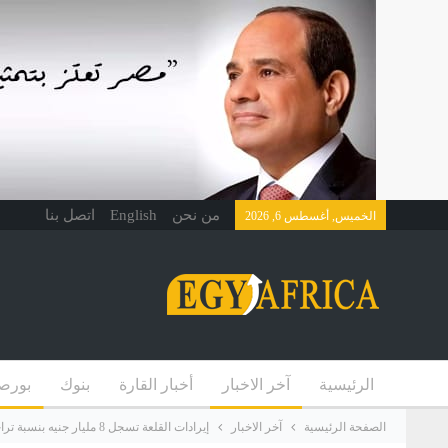
من نحن
English
اتصل بنا
الخميس, أغسطس 6, 2026
الرئيسية
آخر الاخبار
أخبار القارة
بنوك
بورص
الصفحة الرئيسية
آخر الاخبار
إيرادات القلعة تسجل 8 مليار جنيه بنسبة تراجع 23% خلال الربع الأول من عام 2021