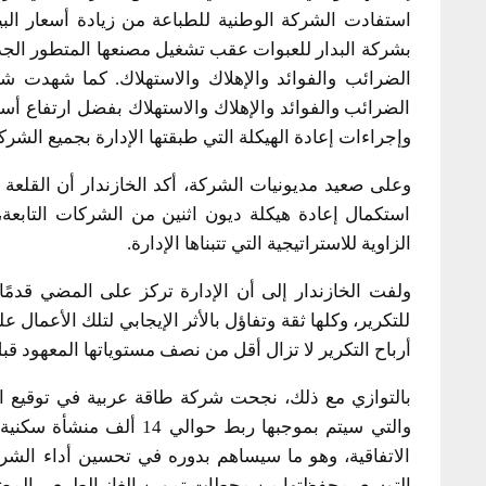
استفادت الشركة الوطنية للطباعة من زيادة أسعار البيع 
بشركة البدار للعبوات عقب تشغيل مصنعها المتطور الج
الضرائب والفوائد والإهلاك والاستهلاك. كما شهدت شرك
الضرائب والفوائد والإهلاك والاستهلاك بفضل ارتفاع أس
وإجراءات إعادة الهيكلة التي طبقتها الإدارة بجميع الشرك
وعلى صعيد مديونيات الشركة، أكد الخازندار أن القلعة أ
استكمال إعادة هيكلة ديون اثنين من الشركات التابعة
الزاوية للاستراتيجية التي تتبناها الإدارة.
ولفت الخازندار إلى أن الإدارة تركز على المضي قدمًا
للتكرير، وكلها ثقة وتفاؤل بالأثر الإيجابي لتلك الأعما
أرباح التكرير لا تزال أقل من نصف مستوياتها المعهود قبل أز
بالتوازي مع ذلك، نجحت شركة طاقة عربية في توقيع اتف
والتي سيتم بموجبها ربط حو
الاتفاقية، وهو ما سيساهم بدوره في تحسين أداء الشرك
التوسع بمحفظتها من محطات تموين الغاز الطبيعي المضغوط لتصل إلى 51 محطة 