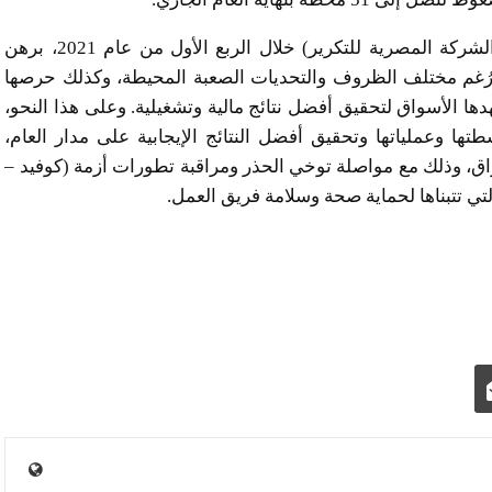
وختامًا، أكد الخازندار أن أداء القلعة (مع استثناء نتائج الشركة المصرية للتكرير) خلال الربع الأول من عام 2021، برهن
 رُغم مختلف الظروف والتحديات الصعبة المحيطة، وكذلك حرصها
ها الأسواق لتحقيق أفضل نتائج مالية وتشغيلية. وعلى هذا النحو،
ها وعملياتها وتحقيق أفضل النتائج الإيجابية على مدار العام،
اق، وذلك مع مواصلة توخي الحذر ومراقبة تطورات أزمة (كوفيد –