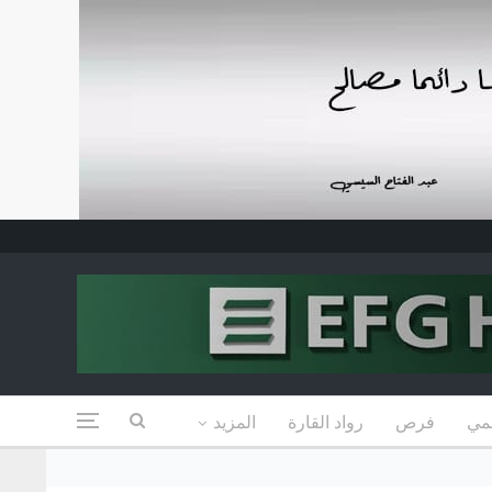
مي
فرص
رواد القارة
المزيد