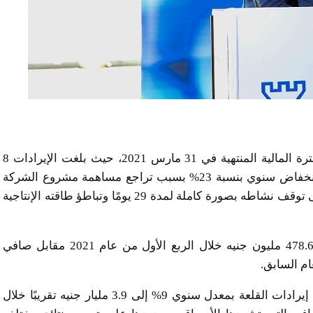
أعلنت شركة القلعة عن النتائج المالية المجمعة عن الفترة المالية المنتهية في 31 مارس 2021، حيث بلغت الإيرادات 8
مليار جنيه تقريبًا خلال الربع الأول من عام 2021، وهو انخفاض سنوي بنسبة 23% بسبب تراجع مساهمة مشروع الشركة
المصرية للتكرير نتيجة مواجهته تحديات تشغيلية أدت إلى توقف نشاطه بصورة كاملة لمدة 29 يومًا وتباطؤ طاقته الإنتاجية
وعلى هذه الخلفية تكبدت القلعة صافي خسائر بقيمة 478.6 مليون جنيه خلال الربع الأول من عام 2021 مقابل صافي
وفي حالة استبعاد نتائج الشركة المصرية للتكرير، ترتفع إيرادات القلعة بمعدل سنوي 9% إلى 3.9 مليار جنيه تقريبًا خلال