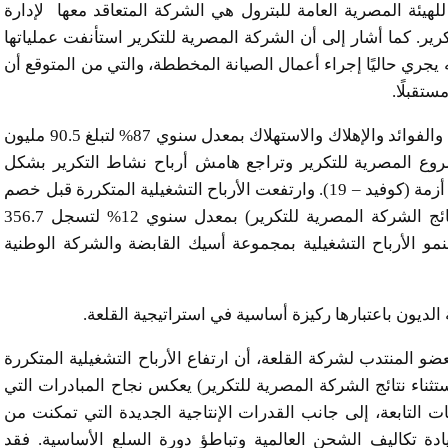
هيئة المصرية العامة للبترول هي الشركة المتعاقد معها لإدارة
كرير. كما أشار إلى أن الشركة المصرية للتكرير استأنفت عملياتها
نه يجري حاليًا إجراء أعمال الصيانة المخططة، والتي من المتوقع أن
تقبلًا.
انخفضت الأرباح التشغيلية المتكررة قبل خصم الضرائب والفوائد والإهلاك والاستهلاك بمعدل سنوي 87% لتبلغ 90.5 مليون
ن عام 2021، نظرًا لتوقف مشروع المصرية للتكرير وتراجع هامش أرباح نشاط التكرير بشكل
ملحوظ خلال نفس الفترة عن المستويات المعهودة قبل أزمة (كوفيد – 19). وارتفعت الأرباح التشغيلية المتكررة قبل خصم
الضرائب والفوائد والإهلاك والاستهلاك (بعد استبعاد نتائج الشركة المصرية للتكرير) بمعدل سنوي 12% لتسجل 356.7
الربع الأول من عام 2021، مدعومةً بنمو الأرباح التشغيلية بمجموعة أسيك القابضة والشركة الوطنية
الديون باعتبارها ركيزة أساسية في استراتيجية القلعة.
المنتدب لشركة القلعة، أن ارتفاع الأرباح التشغيلية المتكررة
ثناء نتائج الشركة المصرية للتكرير) يعكس نجاح المبادرات التي
ركات التابعة، إلى جانب القدرات الإنتاجية الجديدة التي تمكنت من
دة تكاليف الشحن العالمية وتباطؤ دورة السلع الأساسية. فقد