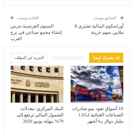
السابق بوست
القادم بوست
أوراسكوم المالية تشتري 6
الستوم الفرنسية تدرس
ملايين سهم خزينة
إنشاء مجمع صناعي في برج
العرب
قد يعجبك ايضا
المزيد عن المؤلف
10 أسواق تقود نمو صادرات
البنك المركزي: معدلات
الصناعات الغذائية لـ1.65
الشمول المالي ترتفع إلى
مليار دولار بـ6 أشهر
79% بنهاية يونيو 2026