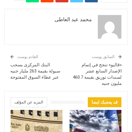
محمد عبد العاطى
السابق بوست
القادم بوست
«ڤاليو» تنجح في إتمام
البنك المركزى يسحب
الإصدار السابع عشر
سيولة بقيمة 263 مليار جنيه
لسندات توريق بقيمة 460.7
عبر عطاء السوق المفتوحة
مليون جنيه
قد يعجبك ايضا
المزيد عن المؤلف