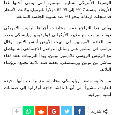
الوسيط الأمريكي تسليم سبتمبر، التي ينتهي أجلها غداً
الأربعاء، بنسبة 0.7% إلى 62.95 دولاراً للبرميل. وكانت الأسعار
قد سجلت ارتفاعاً بنحو 1% عند تسوية الجلسة السابقة.
ويأتي هذا التراجع عقب محادثات أجراها الرئيس الأمريكي
دونالد ترامب مع نظيره الأوكراني فولوديمير زيلينسكي وعدد
من القادة الأوروبيين في البيت الأبيض أمس الاثنين. وقال
ترامب في منشور على وسائل التواصل الاجتماعي إنه تواصل
مع الرئيس الروسي فلاديمير بوتين، وبدأ الترتيبات لعقد لقاء
مباشر بين بوتين وزيلينسكي، يعقبه قمة ثلاثية تجمع الرؤساء
الثلاثة.
من جانبه، وصف زيلينسكي محادثاته مع ترامب بأنها «جيدة
للغاية»، مشيراً إلى أنهما ناقشا حاجة أوكرانيا إلى ضمانات
أمنية أميركية.
شارك