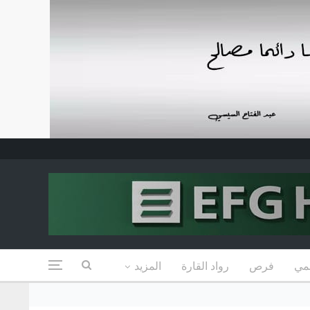
مي
فرص
رواد القارة
المزيد