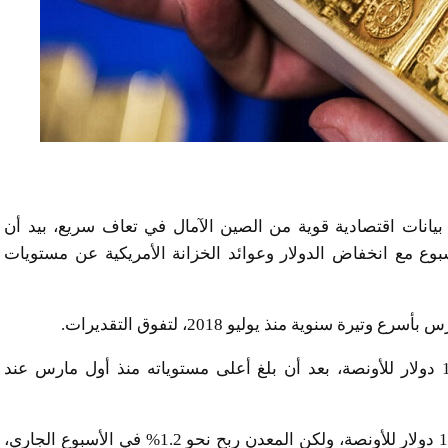
ريل تراجعا إذ عززت بيانات اقتصادية قوية من الصين الآمال في تعاف سريع، بيد أن
دد الارتفاع ما يزيد عن 1% في الأسبوع مع انخفاض الدولار وعوائد الخزانة الأمريكية عن مستويات
سنوية منذ يوليو 2018، لتفوق التقديرات.
ونزل الذهب في المعاملات الفورية 0.4% إلى 1748.81 دولار للأونصة، بعد أن بلغ أعلى مستوياته منذ أول مارس عند
ونزلت العقود الأمريكية الآجلة للذهب 0.5% إلى 1748.70 دولار للأونصة، ولكن المعدن ربح نحو 1.2% في الأسبوع الجاري،