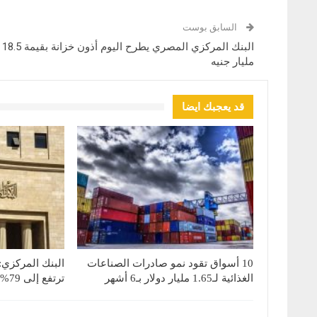
السابق بوست
البنك المركزي المصري يطرح اليوم أذون خزانة بقيمة 18.5
مليار جنيه
قد يعجبك ايضا
10 أسواق تقود نمو صادرات الصناعات
البنك المركزي:
الغذائية لـ1.65 مليار دولار بـ6 أشهر
ترتفع إلى 79% بنهاية يونيو 2026