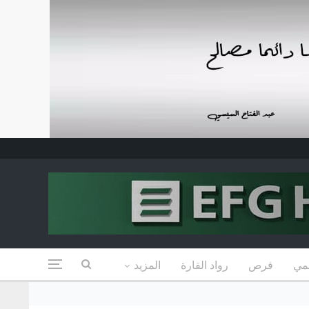
مي
فرص
رواد القارة
المزيد