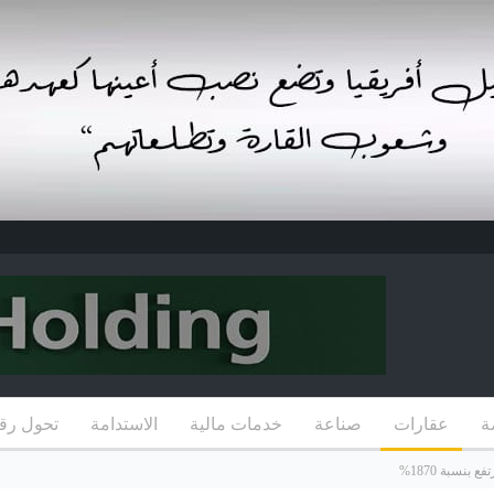
ة
عقارات
صناعة
خدمات مالية
الاستدامة
تحول رق
بنسبة 1870%