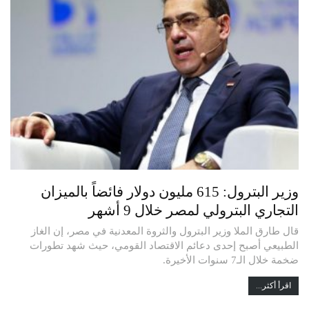
وزير البترول: 615 مليون دولار فائضاً بالميزان
التجاري البترولي لمصر خلال 9 أشهر
قال طارق الملا وزير البترول والثروة المعدنية في مصر، إن الغاز
الطبيعي أصبح إحدى دعائم الاقتصاد القومي، حيث شهد تطورات
ضخمة خلال الـ7 سنوات الأخيرة.
اقرأ أكثر...