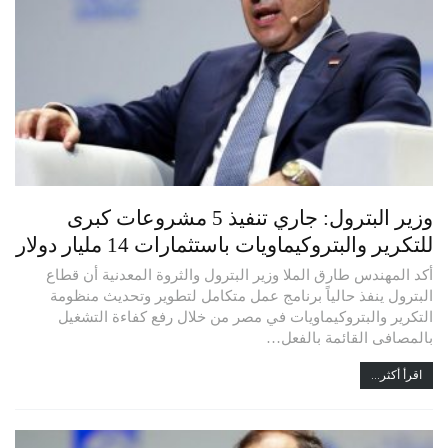
وزير البترول: جاري تنفيذ 5 مشروعات كبرى
للتكرير والبتروكيماويات باستثمارات 14 مليار دولار
أكد المهندس طارق الملا وزير البترول والثروة المعدنية أن قطاع
البترول ينفذ حالياً برنامج عمل متكامل لتطوير وتحديث منظومة
التكرير والبتروكيماويات في مصر من خلال رفع كفاءة التشغيل
بالمصافى القائمة بالفعل…
اقرأ أكثر...