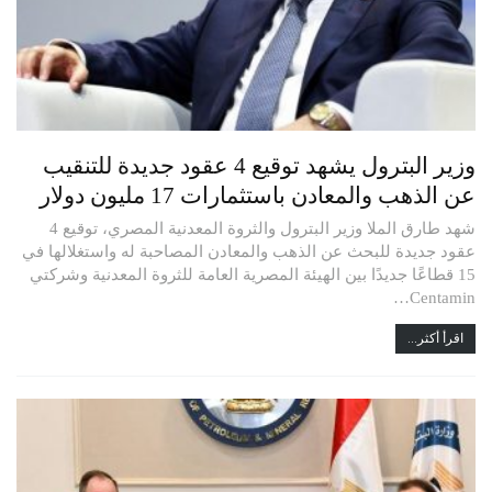
وزير البترول يشهد توقيع 4 عقود جديدة للتنقيب
عن الذهب والمعادن باستثمارات 17 مليون دولار
شهد طارق الملا وزير البترول والثروة المعدنية المصري، توقيع 4
عقود جديدة للبحث عن الذهب والمعادن المصاحبة له واستغلالها في
15 قطاعًا جديدًا بين الهيئة المصرية العامة للثروة المعدنية وشركتي
Centamin…
اقرأ أكثر...