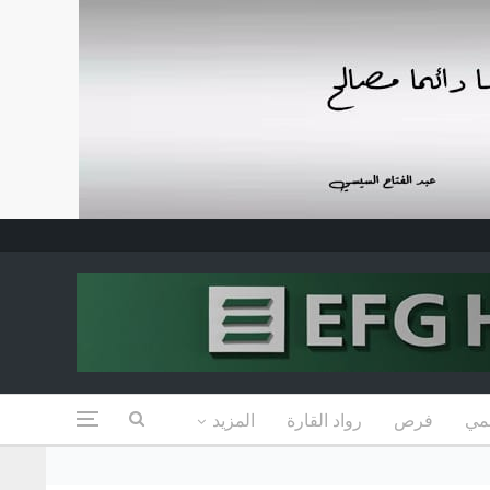
مي
فرص
رواد القارة
المزيد