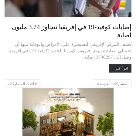
إصابات كوفيد-19 في إفريقيا تتجاوز 3.74 مليون
اصابة
كشف المركز الإفريقي للسيطرة على الأمراض والوقاية منها أن
إجمالي إصابات مرض فيروس كورونا الجديد (كوفيد-19) في إفريقيا
وصل إلى 3740297 إصابة.
اقرأ أكثر...
المشاركات القديمة
أحدث المشاركات