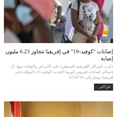
إصابات “كوفيد-19” في إفريقيا تتجاوز 6.23 مليون
إصابة
ذكرت المراكز الإفريقية للسيطرة على الأمراض والوقاية منها، أن
إجمالي إصابات فيروس كورونا الجديد (كوفيد-19) المؤكدة في
إفريقيا، وصل إلى 6236745.
اقرأ أكثر...