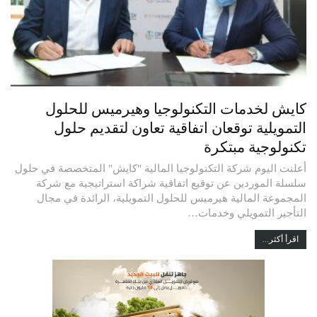
كايش لخدمات التكنولوجيا وهيرميس للحلول
التمويلية توقعان اتفاقية تعاون لتقديم حلول
تكنولوجية مبتكرة
أعلنت اليوم شركة التكنولوجيا المالية "كايش" المتخصصة في حلول
سلسلة الموردين عن توقيع اتفاقية شراكة استراتيجية مع شركة
المجموعة المالية هيرميس للحلول التمويلية، الرائدة في مجال
التأجير التمويلي وخدمات…
اقرأ أكثر...