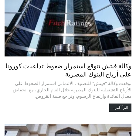
وكالة فيتش تتوقع استمرار ضغوط تداعيات كورونا
على أرباح البنوك المصرية
توقعت وكالة "فيتش" للتصنيف الائتماني استمرار الضغوط على
الأرباح التشغيلية للبنوك المصرية خلال العام الجاري، مع انخفاض
معدل الفائدة وارتفاع الرسوم، وتراجع قيمة القروض.
اقرأ أكثر...