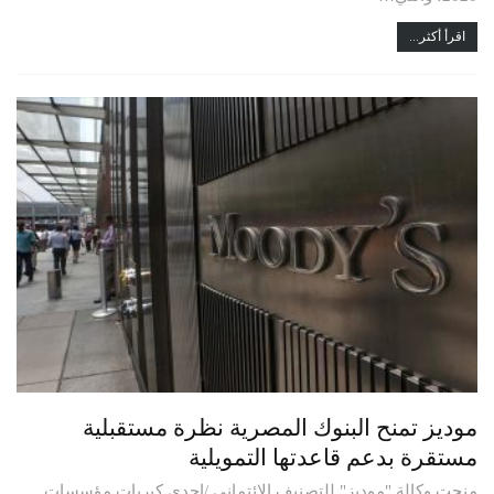
اقرأ أكثر...
موديز تمنح البنوك المصرية نظرة مستقبلية
مستقرة بدعم قاعدتها التمويلية
منحت وكالة "موديز" للتصنيف الإئتماني /إحدى كبريات مؤسسات