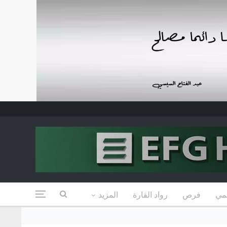
مي
فرص
رواد القارة
المزيد