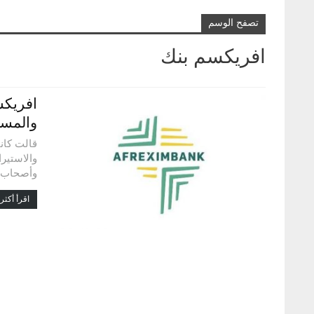
تصفح الوسم
افريكسم بنك
افريكس
والمست
قالت كانا
والاستيرا
وأصحاب ا
اقرأ أكثر.