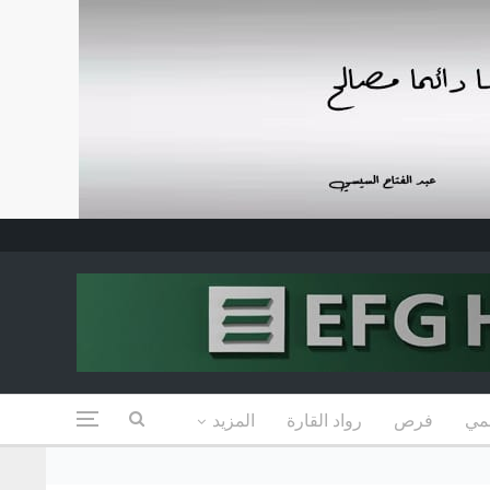
مي
فرص
رواد القارة
المزيد