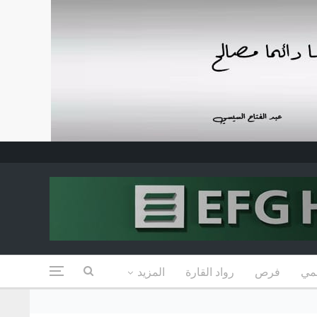
مي
فرص
رواد القارة
المزيد