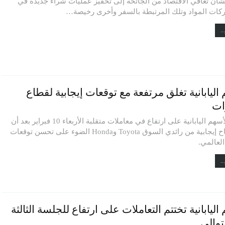
بشأن تعافي الاقتصاد من الجائحة إلى تحفيز عمليات شراء جديدة في
ات المواد وتلك المرتبطة بالسفر وأخرى رخيصة…
..
اليابانية تغلق مرتفعة مع توقعات إيجابية لقطاع
ات
أغلقت الأسهم اليابانية على ارتفاع في معاملات متقلبة الأربعاء 10 فبراير بعد أن
ألقت أرباح إيجابية من رائدي السوق Toyota وHonda الضوء على تحسن توقعات
العالمي.
..
اليابانية تختتم التعاملات على ارتفاع للجلسة الثالثة
توالي