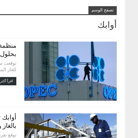
تصفح الوسم
أوابك
بحلول 2027
توقعت منظ
للغاز المسال با
اقرأ أكثر.
أوابك 
بالغاز 
توقع تقري