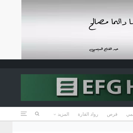
مي
فرص
رواد القارة
المزيد