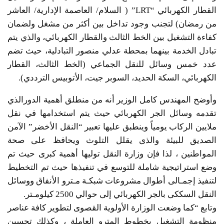
القطار الكهربائي “LRT” ( السلام/ العاصمة الإدارية/ العاشر
من رمضان) لتجنب وجود تداخل بين أكثر من مشغل ولضمان
كفاءة التشغيل بين الخط الثالث والقطار الكهربائي، والذي يتم
تبادل الخدمة بينهما بمحطة عدلي منصور التبادلية، حيث تضم
عدد خمس وسائل للنقل الجماعي (الخط الثالث، القطار
الكهربائي، السكة الحديد، السوبر جيت، الأتوبيس الترددي).
وأوضح المهندس كامل الوزير أنه من منطلق أهمية الدورالذي
تقدمه وسائل الجر الكهربائي حيث يتم استخدامها في نقل
ملايين الركاب يومياً وينطبق عليها تعبير “النقل الأخضر” الآمن
الصديق للبيئة والذى يقلل التلوث ويحافظ على صحة
المواطنين ، لذا فإن وزارة النقل توليها أهمية كبرى حيث تم
وضع استراتيجية شاملة للتوسع في تنفيذها حيث تم التخطيط
لتنفيذ إجمـالى أطوال مشروعات شبكـة مـترو الأنفاق ووسائل
النقل السككى بالجر الكهربائي إلى حوالي 2500 كيلومـتر.
وتابع “كما وضعت الوزارة الأولوية القصوى لتطوير كافة عناصر
منظومة التشغيل بخطوط المترو العاملة ، وكذلك تحسين