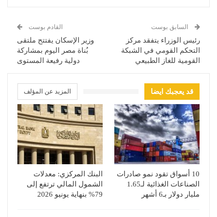
السابق بوست
القادم بوست
رئيس الوزراء يتفقد مركز
وزير الإسكان يفتتح ملتقى
التحكم القومي في الشبكة
بُناة مصر اليوم بمشاركة
القومية للغاز الطبيعي
دولية رفيعة المستوى
قد يعجبك ايضا
المزيد عن المؤلف
10 أسواق تقود نمو صادرات
البنك المركزي: معدلات
الصناعات الغذائية لـ1.65
الشمول المالي ترتفع إلى
مليار دولار بـ6 أشهر
79% بنهاية يونيو 2026